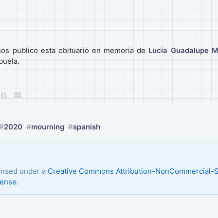
os publico esta obituario en memoria de
Lucia Guadalupe M
buela.
2020
mourning
spanish
censed under a
Creative Commons Attribution-NonCommercial-S
cense
.