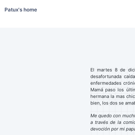
Patux's home
El martes 8 de di
desafortunada caíd
enfermedades cróni
Mamá paso los últi
hermana la mas chic
bien, los dos se ama
Me quedo con muchísi
a través de la comid
devoción por mi papá