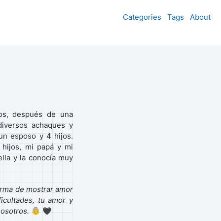
Categories
Tags
About
os, después de una
diversos achaques y
n esposo y 4 hijos.
hijos, mi papá y mi
lla y la conocía muy
forma de mostrar amor
ficultades, tu amor y
nosotros.
👵 🖤