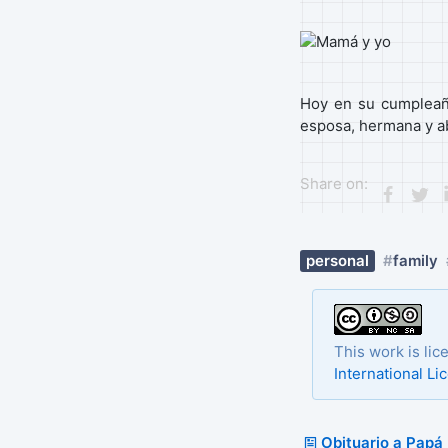
Hoy en su cumpleañ
esposa, hermana y a
Share on:
personal
family
This work is li
International Li
Obituario a Papá