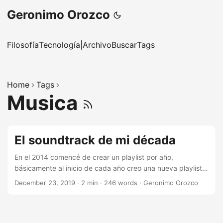
Geronimo Orozco
Filosofía
Tecnología
|
Archivo
Buscar
Tags
Home
Tags
Musica
El soundtrack de mi década
En el 2014 comencé de crear un playlist por año,
básicamente al inicio de cada año creo una nueva playlist
en spotify y conforme pasa el año y escucho rolas que me
December 23, 2019
·
2 min
·
246 words
·
Geronimo Orozco
gustan (principalmente nuevas o que no había escuchado)
las voy agregando al playlist del mismo. Inicie este ejercicio
porque en algún lado no se donde (me parece que en
alguna película) escuche la siguiente pregunta: ¿ Cual seria