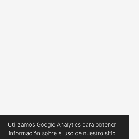
interesantisima. Recientemente, busque opciones y
encontre el link a un hilo de Hacker News donde
mencionaba una alternativa que captura esa esencia de
simplicidad y utilidad: linkhut. ¿Qué es linkhut? linkhut es un
servicio de marcadores (bookmarks) que se enfoca en la
velocidad y la facilidad de uso. linkhut se mantiene fiel a la
idea original de guardar y compartir enlaces. ...
Utilizamos Google Analytics para obtener
información sobre el uso de nuestro sitio