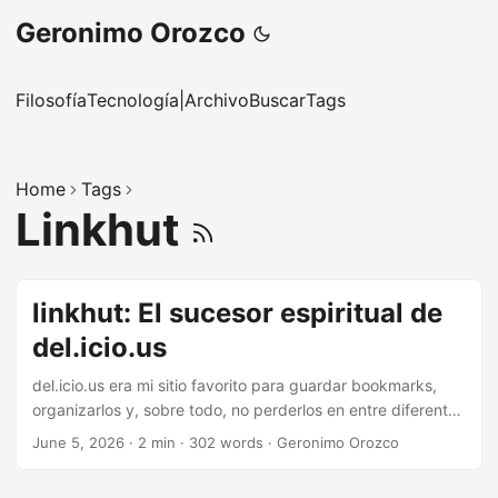
Geronimo Orozco
Filosofía
Tecnología
|
Archivo
Buscar
Tags
Home
Tags
Linkhut
linkhut: El sucesor espiritual de
del.icio.us
del.icio.us era mi sitio favorito para guardar bookmarks,
organizarlos y, sobre todo, no perderlos en entre diferentes
cambios de dispositivo, navegador o sistema. Hubo un
June 5, 2026
·
2 min
·
302 words
·
Geronimo Orozco
tiempo en que pasaba horas explorando en del.icio.us
porque la calidad de urls que guardaba la comunidad era