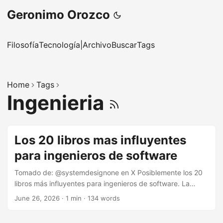
Geronimo Orozco
Filosofía
Tecnología
|
Archivo
Buscar
Tags
Home
Tags
Ingenieria
Los 20 libros mas influyentes
para ingenieros de software
Tomado de: @systemdesignone en X Posiblemente los 20
libros más influyentes para ingenieros de software. La
mayoría de nosotros pasamos años estudiando
June 26, 2026
·
1 min
·
134 words
computacion y casi ninguno de ellos nos fue asignado
como lectura obligatoria. The Pragmatic Programmer