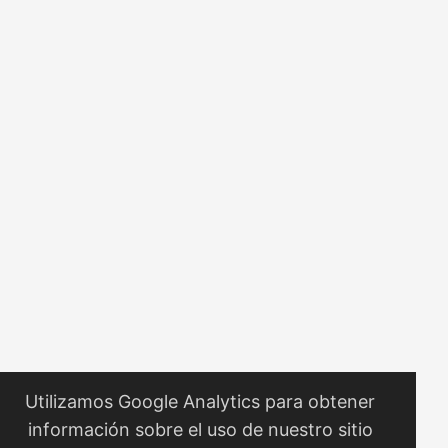
Designing Data-Intensive Applications Clean Code The
Mythical Man-Month Refactoring: Improving the Design of
Existing Code Working Effectively with Legacy Code
Software Architecture: The Hard Parts Database Internals
Staff Engineer: Leadership Beyond the Management Track
Extreme Ownership: How U.S. Navy SEALs Lead and Win A
Philosophy of Software Design Why Programs Fail: A Guide
to Systematic Debugging Code Complete Introduction to
Algorithms The C Programming Language The Art of
Computer Programming, Volume 1: Fundamental Algorithms
Building Microservices: Designing Fine-Grained Systems
Structure and Interpretation of Computer Programs
Peopleware: Productive Projects and Teams Design
Patterns: Elements of Reusable Object-Oriented Software
Utilizamos Google Analytics para obtener
información sobre el uso de nuestro sitio