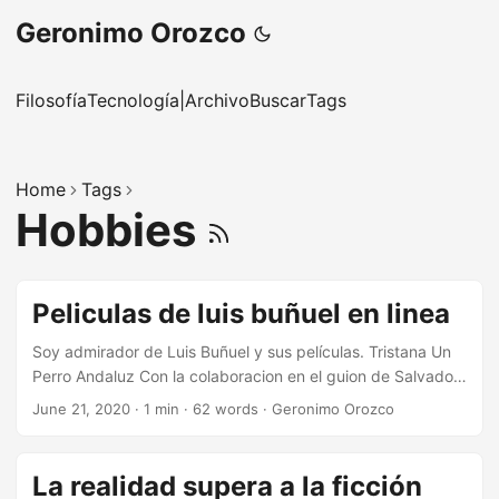
Geronimo Orozco
Filosofía
Tecnología
|
Archivo
Buscar
Tags
Home
Tags
Hobbies
Peliculas de luis buñuel en linea
Soy admirador de Luis Buñuel y sus películas. Tristana Un
Perro Andaluz Con la colaboracion en el guion de Salvador
Dalí Belle de Jour El Angel Exterminador Los Olvidados
June 21, 2020
·
1 min
·
62 words
·
Geronimo Orozco
Viridiana Nazarin Simon del Desierto Ensayo de Un Crimen
La Ilusion Viaja en Tranvia El Susana Tierra sin Pan El Rio y
la Muerte El Bruto La Hija del Engaño El Gran Calavera
La realidad supera a la ficción