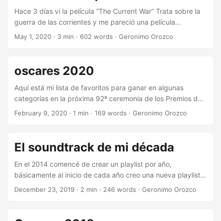
Hace 3 días vi la película “The Current War” Trata sobre la
guerra de las corrientes y me pareció una película
entretenida, sin embargo como en muchas películas se
May 1, 2020
·
3 min
·
602 words
·
Geronimo Orozco
toman mucha libertad creativa, ya que presentan a un
Edison pobre, inventor, genio y muy competitivo. Edison en
realidad era ante todo un empresario, inventor eso si pero
oscares 2020
principalmente un empresario, y, como muchos
empresarios estaba dispuesto a promover actos
Aquí está mi lista de favoritos para ganar en algunas
cuestionables con tal de ganar. En 1903 electrocutaron un
categorías en la próxima 92ª ceremonia de los Premios de
elefante usando corriente alterna para desprestigiar la
la Academia ...
February 9, 2020
·
1 min
·
169 words
·
Geronimo Orozco
corriente alterna (de su competencia) y favorecer la
corriente continua que es la que el vendía MUCHÍSIMO mas
cara. El nacimiento de la silla eléctrica también esta
El soundtrack de mi década
asociado a Edison aunque no directamente (Un empleado
de Edison la desarrollo). Ademas esta película se minimiza
En el 2014 comencé de crear un playlist por año,
el impacto y participación de Tesla y resaltan en cambio a
básicamente al inicio de cada año creo una nueva playlist
Westinghouse, lo cual como ingeniero, me parece ofensivo
en spotify y conforme pasa el año y escucho rolas que me
December 23, 2019
·
2 min
·
246 words
·
Geronimo Orozco
y muy injusto. ...
gustan (principalmente nuevas o que no había escuchado)
las voy agregando al playlist del mismo. Inicie este ejercicio
porque en algún lado no se donde (me parece que en