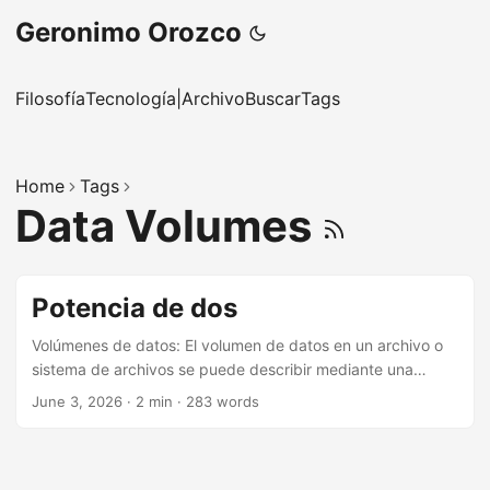
Geronimo Orozco
Filosofía
Tecnología
|
Archivo
Buscar
Tags
Home
Tags
Data Volumes
Potencia de dos
Volúmenes de datos: El volumen de datos en un archivo o
sistema de archivos se puede describir mediante una
unidad llamada byte. Sin embargo, los volúmenes de datos
June 3, 2026
·
2 min
·
283 words
pueden volverse muy grandes cuando se tratamos con
datos masivos como los generados por satélites terrestres.
A continuación se presenta una tabla para explicar las
unidades de volumen de datos (data volume units) (crédito