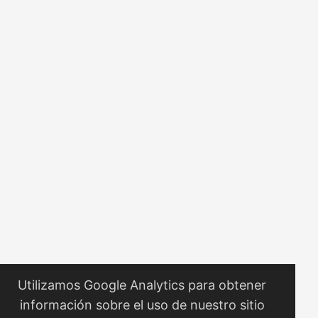
a Roy Williams, Centro de Investigación Avanzada en
Computación del Instituto de Tecnología de California). ...
Utilizamos Google Analytics para obtener
información sobre el uso de nuestro sitio