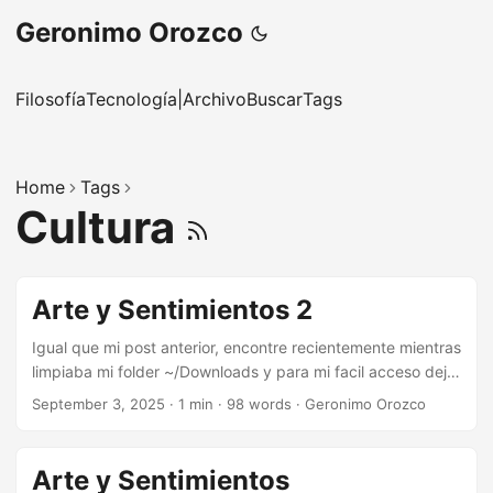
Geronimo Orozco
Filosofía
Tecnología
|
Archivo
Buscar
Tags
Home
Tags
Cultura
Arte y Sentimientos 2
Igual que mi post anterior, encontre recientemente mientras
limpiaba mi folder ~/Downloads y para mi facil acceso dejo
en mi blog los links. Soy fan del arte desde el año 2013.
September 3, 2025
·
1 min
·
98 words
·
Geronimo Orozco
Desde que lo descubri nunca ha dejado de asombrarme la
cascada de emociones que nos puede provocar o sentir. ...
Arte y Sentimientos