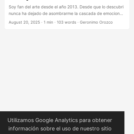
Soy fan del arte desde el año 2013. Desde que lo descubri
nunca ha dejado de asombrarme la cascada de emociones
que nos puede provocar o sentir. Recientemente encontre
August 20, 2025
·
1 min
·
103 words
·
Geronimo Orozco
un post en facebook sobre miradas de algunas pinturas
famosas y lo que proyectan. Me senti fascinado,
principalmente porque en mi casa tengo una replica de The
Fallen Angel. Aqui pongo las obras. ...
Utilizamos Google Analytics para obtener
información sobre el uso de nuestro sitio