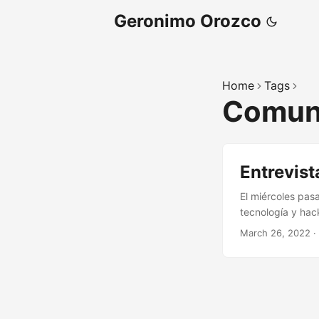
Geronimo Orozco
Home
Tags
Comun
Entrevist
El miércoles pas
tecnología y hac
pero me gusto mu
March 26, 2022
·
gracias a Hector
pensaba hay vers