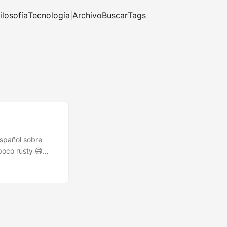
ilosofía
Tecnología
|
Archivo
Buscar
Tags
español sobre
poco rusty 😅
 programa muchas
ande del que