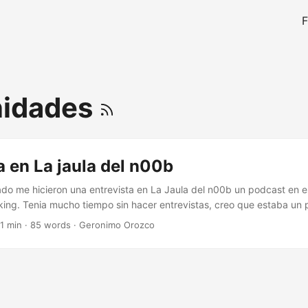
F
idades
a en La jaula del n00b
ado me hicieron una entrevista en La Jaula del n00b un podcast en 
king. Tenia mucho tiempo sin hacer entrevistas, creo que estaba un 
cho participar. Muy contento y honrado de haber sido invitado al
1 min
·
85 words
·
Geronimo Orozco
 López. Me acabo de dar cuenta del alcance del podcast es mas gr
ion del podcast en todos los formatos 😧 OMG. ...