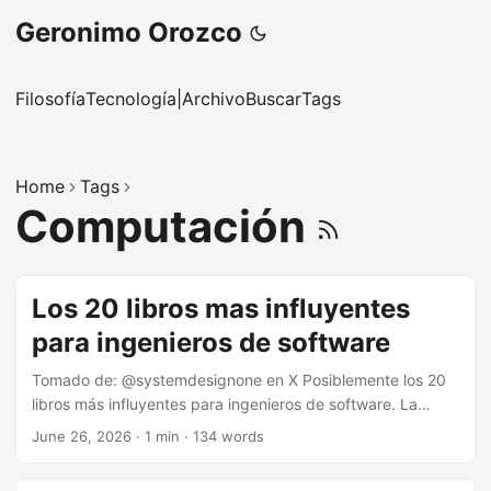
Geronimo Orozco
Filosofía
Tecnología
|
Archivo
Buscar
Tags
Home
Tags
Computación
Los 20 libros mas influyentes
para ingenieros de software
Tomado de: @systemdesignone en X Posiblemente los 20
libros más influyentes para ingenieros de software. La
mayoría de nosotros pasamos años estudiando
June 26, 2026
·
1 min
·
134 words
computacion y casi ninguno de ellos nos fue asignado
como lectura obligatoria. The Pragmatic Programmer