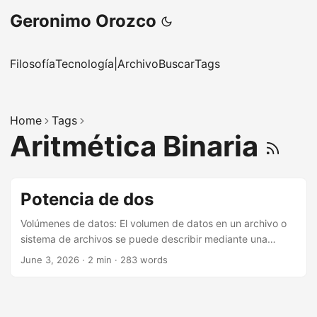
Geronimo Orozco
Filosofía
Tecnología
|
Archivo
Buscar
Tags
Home
Tags
Aritmética Binaria
Potencia de dos
Volúmenes de datos: El volumen de datos en un archivo o
sistema de archivos se puede describir mediante una
unidad llamada byte. Sin embargo, los volúmenes de datos
June 3, 2026
·
2 min
·
283 words
pueden volverse muy grandes cuando se tratamos con
datos masivos como los generados por satélites terrestres.
A continuación se presenta una tabla para explicar las
unidades de volumen de datos (data volume units) (crédito