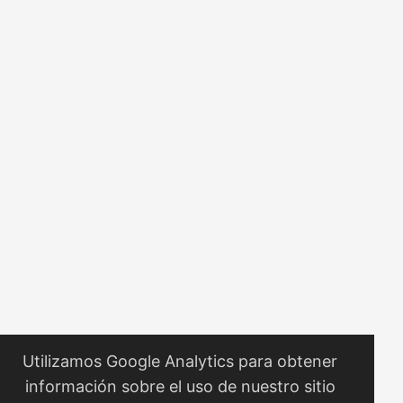
a Roy Williams, Centro de Investigación Avanzada en
Computación del Instituto de Tecnología de California). ...
Utilizamos Google Analytics para obtener
información sobre el uso de nuestro sitio