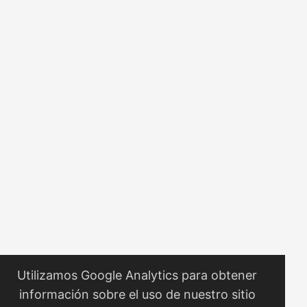
Designing Data-Intensive Applications Clean Code The
Mythical Man-Month Refactoring: Improving the Design of
Existing Code Working Effectively with Legacy Code
Software Architecture: The Hard Parts Database Internals
Staff Engineer: Leadership Beyond the Management Track
Extreme Ownership: How U.S. Navy SEALs Lead and Win A
Philosophy of Software Design Why Programs Fail: A Guide
to Systematic Debugging Code Complete Introduction to
Algorithms The C Programming Language The Art of
Computer Programming, Volume 1: Fundamental Algorithms
Building Microservices: Designing Fine-Grained Systems
Structure and Interpretation of Computer Programs
Peopleware: Productive Projects and Teams Design
Patterns: Elements of Reusable Object-Oriented Software
Utilizamos Google Analytics para obtener
información sobre el uso de nuestro sitio