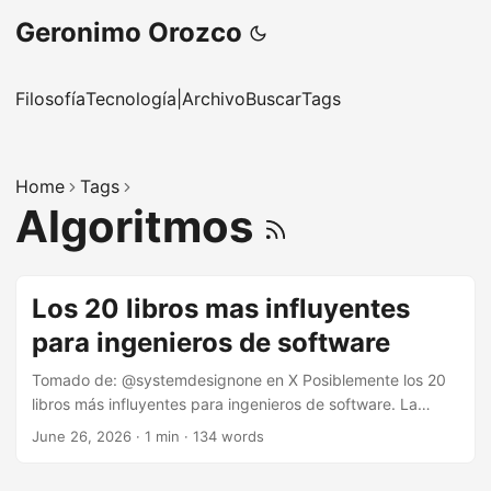
Geronimo Orozco
Filosofía
Tecnología
|
Archivo
Buscar
Tags
Home
Tags
Algoritmos
Los 20 libros mas influyentes
para ingenieros de software
Tomado de: @systemdesignone en X Posiblemente los 20
libros más influyentes para ingenieros de software. La
mayoría de nosotros pasamos años estudiando
June 26, 2026
·
1 min
·
134 words
computacion y casi ninguno de ellos nos fue asignado
como lectura obligatoria. The Pragmatic Programmer