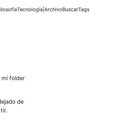
ilosofía
Tecnología
|
Archivo
Buscar
Tags
 mi folder
dejado de
ir.