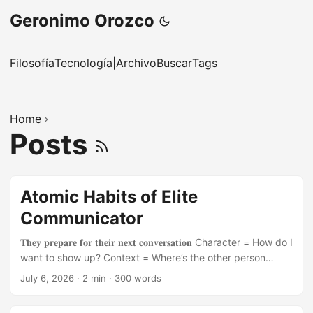
Geronimo Orozco
Filosofía
Tecnología
|
Archivo
Buscar
Tags
Home
Posts
Atomic Habits of Elite
Communicator
𝐓𝐡𝐞𝐲 𝐩𝐫𝐞𝐩𝐚𝐫𝐞 𝐟𝐨𝐫 𝐭𝐡𝐞𝐢𝐫 𝐧𝐞𝐱𝐭 𝐜𝐨𝐧𝐯𝐞𝐫𝐬𝐚𝐭𝐢𝐨𝐧 Character = How do I
want to show up? Context = Where’s the other person
coming from? Content = What do I want to say? 𝐓𝐡𝐞𝐲 𝐮𝐬𝐞
July 6, 2026
·
2 min
·
300 words
𝐭𝐡𝐞 𝐁𝐌𝐖 𝐦𝐞𝐭𝐡𝐨𝐝 𝐟𝐨𝐫 𝐂𝐨𝐧𝐟𝐢𝐝𝐞𝐧𝐜𝐞 𝐨𝐧 𝐂𝐨𝐦𝐦𝐚𝐧𝐝 Body: They
use sighing, breathing, moving Mind: They reframe