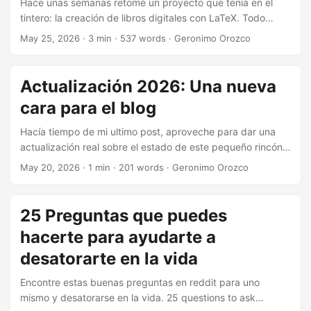
Hace unas semanas retomé un proyecto que tenía en el
tintero: la creación de libros digitales con LaTeX. Todo
empezó cuando me topé con un repositorio en GitLab que
May 25, 2026
·
3 min
·
537 words
·
Geronimo Orozco
me fascinó sobre cómo generar el Enquiridión de Epicteto
(uno de mis libros favoritos) en PDF usando LaTeX. El
proyecto original tomaba el texto del Proyecto Gutenberg y
Actualización 2026: Una nueva
lograba un resultado de una elegancia y profesionalismo
cara para el blog
que pocas herramientas de edición modernas pueden
replicar. ...
Hacía tiempo de mi ultimo post, aproveche para dar una
actualización real sobre el estado de este pequeño rincón
en internet. Si has entrado recientemente, habrás notado
May 20, 2026
·
1 min
·
201 words
·
Geronimo Orozco
que las cosas se ven un poco diferentes. He decidido darle
una limpieza profunda al blog y estos son los cambios
principales: Nuevo Diseño: He migrado el sitio a PaperMod.
25 Preguntas que puedes
Buscaba algo más limpio, rápido y minimalista que me
hacerte para ayudarte a
permitiera enfocarme en lo que realmente importa: escribir.
Solo en Español: Después de pensarlo un poco, decidi
desatorarte en la vida
hacer este blog exclusivamente en español. He traducido o
Encontre estas buenas preguntas en reddit para uno
eliminado contenido antiguo para mantener una línea
mismo y desatorarse en la vida. 25 questions to ask
coherente. Los traductores automaticos de los browsers