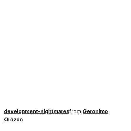
development-nightmares
from
Geronimo
Orozco