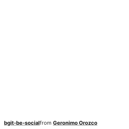
bgit-be-social
from
Geronimo Orozco