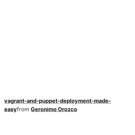
vagrant-and-puppet-deployment-made-
easy
from
Geronimo Orozco