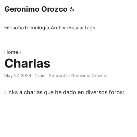
Geronimo Orozco
Filosofía
Tecnología
|
Archivo
Buscar
Tags
Home
Charlas
May 27, 2026
·
1 min
·
25 words
·
Geronimo Orozco
Links a charlas que he dado en diversos foros: